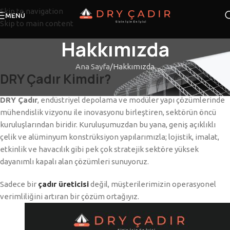
Skip to navigation
MENÜ
Skip to main content
Hakkımızda
Ana Sayfa
Hakkımızda
DRY Çadır Kimdir?
DRY Çadır
, endüstriyel depolama ve modüler yapı çözümlerinde
mühendislik vizyonu ile inovasyonu birleştiren, sektörün öncü
kuruluşlarından biridir. Kuruluşumuzdan bu yana, geniş açıklıklı
çelik ve alüminyum konstrüksiyon yapılarımızla; lojistik, imalat,
etkinlik ve havacılık gibi pek çok stratejik sektöre yüksek
dayanımlı kapalı alan çözümleri sunuyoruz.
Sadece bir
çadır üreticisi
değil, müşterilerimizin operasyonel
verimliliğini artıran bir çözüm ortağıyız.