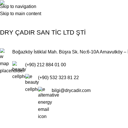
İletişim
Skip to navigation
ANASAYFA
HAKKIMIZDA
ÜRÜNLERİMİZ
BLOG
SSS
İLE
Skip to main content
Ana Sayfa
İletişim
DRY ÇADIR SAN TİC LTD ŞTİ
Boğazköy İstiklal Mah. Büşra Sk. No:6-10A Arnavutköy – 
(+90) 212 884 01 00
(+90) 532 323 81 22
bilgi@drycadir.com