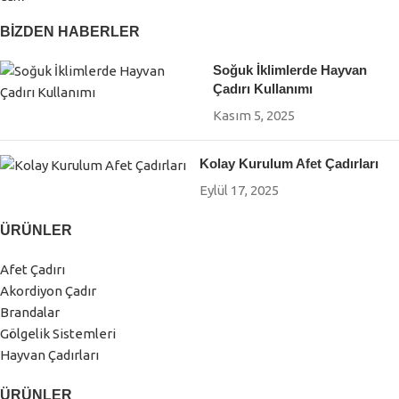
Su Geçirmez ve UV Dayanımlı PVC Branda:
BIZDEN HABERLER
Hayvanları zorlu hava koşullarından koruyan, güneşten
Soğuk İklimlerde Hayvan
etkilenmeyen nefes alabilir yapı.
Çadırı Kullanımı
Kasım 5, 2025
Geniş ve Ferah İç Hacim:
Hayvan sağlığı için ideal hava sirkülasyonu sağlar, iç
Kolay Kurulum Afet Çadırları
mekanda temiz hava akımı oluşturur.
Eylül 17, 2025
Modüler ve Taşınabilir Sistem:
ÜRÜNLER
Proje ölçülerine ve ihtiyacına bağlı olarak büyütülebilir,
sökülüp farklı alana kurulabilir.
Afet Çadırı
Akordiyon Çadır
Hayvan Çadırı Kullanım Alanları
Brandalar
Gölgelik Sistemleri
Hayvan çadırları büyükbaş, küçükbaş, ve tavuk kümes çadırı
Hayvan Çadırları
olmak üzere farklı sürüler için özel olarak tasarlanmaktadır.
ÜRÜNLER