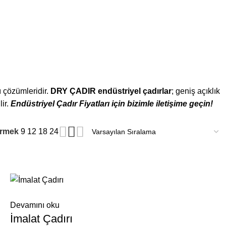
NDÜSTRIYEL ÇADIRLAR
6 ÜRÜNLER
ELIK SISTEMLERI
4 ÜRÜNLER
pı çözümleridir.
DRY ÇADIR endüstriyel çadırlar
; geniş açıklık
lir.
Endüstriyel Çadır Fiyatları için bizimle iletişime geçin!
ermek
9
12
18
24
Devamını oku
İmalat Çadırı