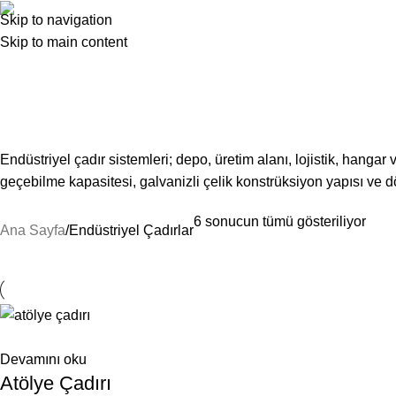
Endüstriyel Çadırlar
Skip to navigation
ANASAYFA
HAKKIMIZDA
ÜRÜNLERİMİZ
BLOG
SSS
İLE
Skip to main content
Kategoriler
DEPO ÇADIRI
7 ÜRÜNLER
ACIL DURUM VE SAVUNMA ÇADIRLARI
7 ÜRÜ
ORGANIZASYON ÇADIRLARI
11 ÜRÜNLER
SPOR ÇADIR SISTEMLERI
4 Ü
Endüstriyel çadır sistemleri; depo, üretim alanı, lojistik, hangar 
geçebilme kapasitesi, galvanizli çelik konstrüksiyon yapısı ve dö
6 sonucun tümü gösteriliyor
Ana Sayfa
Endüstriyel Çadırlar
Devamını oku
Atölye Çadırı