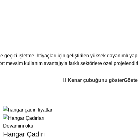
TİŞİM
NLER
AKORDIYON ÇADIR
3 ÜRÜNLER
BRANDA SISTEMLERI
5 ÜRÜNLER
E
RÜNLER
TARIM VE HAYVANCILIK ÇADIRLARI
7 ÜRÜNLER
TENTE & GÖLG
ve geçici işletme ihtiyaçları için geliştirilen yüksek dayanımlı ya
rt mevsim kullanım avantajıyla farklı sektörlere özel projelendiri
Kenar çubuğunu göster
Göst
Devamını oku
Hangar Çadırı