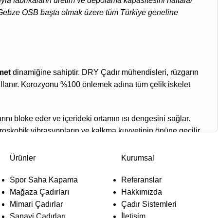
sıyla fabrikaların üretim ve depolama kapasitesini haftalar
ve Gebze OSB başta olmak üzere tüm Türkiye geneline
met
dinamiğine sahiptir. DRY Çadır mühendisleri, rüzgarın
llanır. Korozyonu %100 önlemek adına tüm çelik iskelet
ını bloke eder ve içerideki ortamın ısı dengesini sağlar.
roskobik vibrasyonların ve kalkma kuvvetinin önüne geçilir.
tmanlı izolasyon (yalıtım)
sağlanır.
Ürünler
Kurumsal
Spor Saha Kapama
Referanslar
Mağaza Çadırları
Hakkımızda
Mimari Çadırlar
Çadır Sistemleri
üstriyel olarak projelendirilir.
(Aşağıdaki tablo B2B
Sanayi Çadırları
İletişim