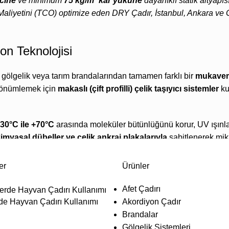
cine
ve minimum
75 kg/m² kar yüküne
dayanıklı statik altyapı
a Maliyetini (TCO) optimize eden DRY Çadır, İstanbul, Ankara 
on Teknolojisi
n gölgelik veya tarım brandalarından tamamen farklı bir
mukave
ı sönümlemek için
makaslı (çift profilli) çelik taşıyıcı sistemler
ku
-30°C ile +70°C
arasında moleküler bütünlüğünü korur, UV ışınlar
imyasal dübeller ve çelik ankraj plakalarıyla
sabitlenerek mik
 arasına cam yünü veya özel alüminyum folyo uygulanarak
çift ka
er
Ürünler
tik hesaplamalı ücretsiz zemin keşfi talep edin.
Afet Çadırı
de Hayvan Çadırı Kullanımı
Akordiyon Çadır
Brandalar
sekliğine, membran gramajına ve yalıtım teknolojisine
göre end
Gölgelik Sistemleri