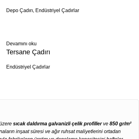
Depo Çadırı
,
Endüstriyel Çadırlar
Devamını oku
Tersane Çadırı
Endüstriyel Çadırlar
k üzere
sıcak daldırma galvanizli çelik profiller
ve
850 gr/m²
aların inşaat süresi ve ağır ruhsat maliyetlerini ortadan