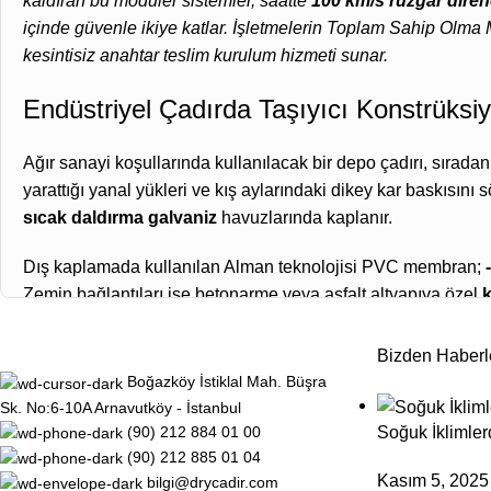
kaldıran bu modüler sistemler, saatte
100 km/s rüzgar diren
içinde güvenle ikiye katlar. İşletmelerin Toplam Sahip Olm
kesintisiz anahtar teslim kurulum hizmeti sunar.
Endüstriyel Çadırda Taşıyıcı Konstrüksiy
Ağır sanayi koşullarında kullanılacak bir depo çadırı, sırada
yarattığı yanal yükleri ve kış aylarındaki dikey kar baskısın
sıcak daldırma galvaniz
havuzlarında kaplanır.
Dış kaplamada kullanılan Alman teknolojisi PVC membran;
Zemin bağlantıları ise betonarme veya asfalt altyapıya özel
k
Isı hassasiyeti olan lojistik depolarında, iki PVC membran
Bizden Haberl
İşletmenizin kapasite artırımı için mühendislerimizden sta
Boğazköy İstiklal Mah. Büşra
Sk. No:6-10A Arnavutköy - İstanbul
Endüstriyel Çadır Modelleri
Soğuk İklimler
(90) 212 884 01 00
(90) 212 885 01 04
Hangar fiyatları;
kolonsuz açıklık metrajına, çatı tepe yük
Kasım 5, 2025
bilgi@drycadir.com