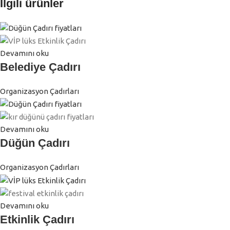
İlgili ürünler
MODEL SEGMENTI
TAŞIYICI SISTEM
Küçük Mağaza Çadırı
Alüminyum Profil
Devamını oku
Belediye Çadırı
Orta Ölçekli Mağaza Çadırı
Galvanizli Çelik
Organizasyon Çadırları
Büyük Mağaza Çadırı
Yüksek Mukavemetli Sistem
Özel Proje Mağaza Çadırı
Mühendislik Tasarım
Devamını oku
Düğün Çadırı
İstanbul, Ankara ve Türkiye genelinde mağaza çadırı üreticisi arıy
Organizasyon Çadırları
Mağaza Çadırı Fiyatları
Devamını oku
Mağaza çadırı fiyatları;
Etkinlik Çadırı