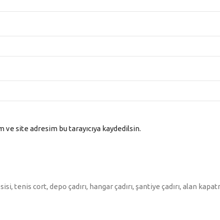
dislik Detayları
 ve site adresim bu tarayıcıya kaydedilsin.
Çok Tercih Edilen Mağaza Çadırı Modell
sisi, tenis cort, depo çadırı, hangar çadırı, şantiye çadırı, alan kapat
lanım yoğunluğuna göre değişir. Ticari projelerde dayanıklılık ve taşı