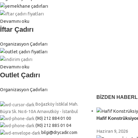
Sıkça Sorulan Sorular
Devamını oku
1. Mağaza çadırı fiyatları neye göre değişir?
İftar Çadırı
Çadır ölçüsü, PVC kaplama gramajı, taşıyıcı sistem kalitesi ve kull
Organizasyon Çadırları
2. Çadır taşınabilir mi?
Evet, modüler ve hafif yapısı sayesinde farklı lokasyonlara kolayca 
Devamını oku
3. Açık hava satış çadırı dayanıklı mı?
Outlet Çadırı
UV dayanımlı ve su geçirmez PVC kaplama ile dış mekan kullanımı
Organizasyon Çadırları
4. Kurulum süresi ne kadar?
Genellikle birkaç saat ile 1 gün arasında tamamlanır.
BIZDEN HABER
Boğazköy İstiklal Mah.
5. Uzun süreli kullanım mümkün mü?
Büşra Sk. No:6-10A Arnavutköy - İstanbul
Evet, doğru malzeme ve bakım ile uzun ömürlüdür.
Hafif Konstrüksiyo
(90) 212 884 01 00
(90) 212 885 01 04
Haziran 9, 2026
bilgi@drycadir.com