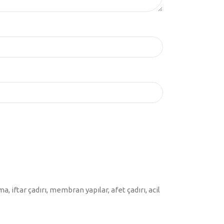
eri
ma, iftar çadırı, membran yapılar, afet çadırı, acil
nabilirlik öncelikli olarak fiyatı etkiler.