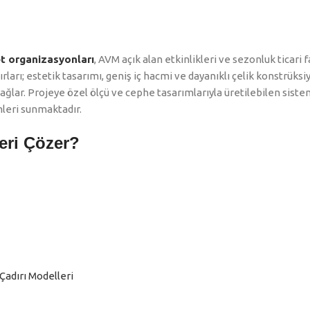
t organizasyonları
, AVM açık alan etkinlikleri ve sezonluk ticari f
rları; estetik tasarımı, geniş iç hacmi ve dayanıklı çelik konstrük
ağlar. Projeye özel ölçü ve cephe tasarımlarıyla üretilebilen siste
mleri sunmaktadır.
eri Çözer?
Çadırı Modelleri