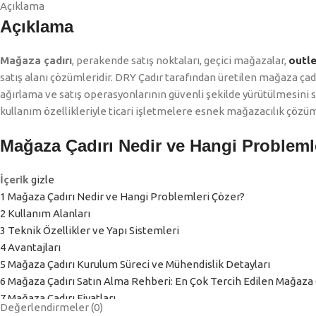
Açıklama
Açıklama
Mağaza çadırı
, perakende satış noktaları, geçici mağazalar,
outle
satış alanı çözümleridir. DRY Çadır tarafından üretilen mağaza çadı
ağırlama ve satış operasyonlarının güvenli şekilde yürütülmesini s
kullanım özellikleriyle ticari işletmelere esnek mağazacılık çözü
Mağaza Çadırı Nedir ve Hangi Probleml
İçerik
gizle
1
Mağaza Çadırı Nedir ve Hangi Problemleri Çözer?
2
Kullanım Alanları
3
Teknik Özellikler ve Yapı Sistemleri
4
Avantajları
5
Mağaza Çadırı Kurulum Süreci ve Mühendislik Detayları
6
Mağaza Çadırı Satın Alma Rehberi: En Çok Tercih Edilen Mağaza 
7
Mağaza Çadırı Fiyatları
Değerlendirmeler (0)
8
Sıkça Sorulan Sorular