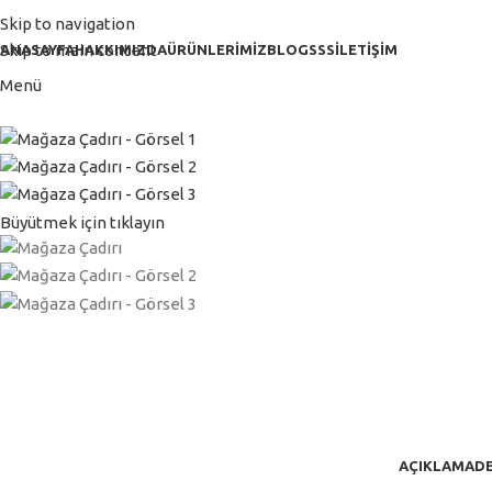
Skip to navigation
Skip to main content
ANASAYFA
HAKKIMIZDA
ÜRÜNLERİMİZ
BLOG
SSS
İLETİŞİM
Menü
Büyütmek için tıklayın
AÇIKLAMA
DE