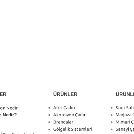
anım yoğunluğuna göre belirlenir.
taşınabilir.
na uygundur.
LER
ÜRÜNLER
ÜRÜNL
Afet Çadırı
Spor Sa
Akordiyon Çadır
Mağaza Ç
n Nedir?
Brandalar
Mimari Ç
Gölgelik Sistemleri
Sanayi Ça