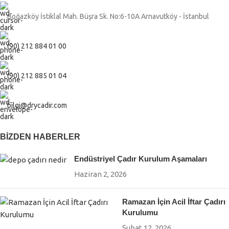
Boğazköy İstiklal Mah. Büşra Sk. No:6-10A Arnavutköy - İstanbul
(90) 212 884 01 00
(90) 212 885 01 04
bilgi@drycadir.com
BIZDEN HABERLER
Endüstriyel Çadır Kurulum Aşamaları
Haziran 2, 2026
Ramazan İçin Acil İftar Çadırı
Kurulumu
Şubat 12, 2026