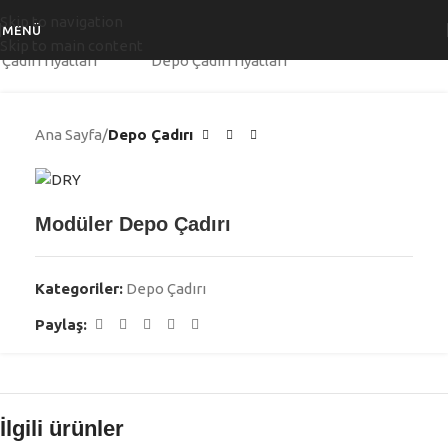
Skip to navigation
MENÜ
Skip to main content
Ana Sayfa
Depo Çadırı
Modüler Depo Çadırı
Kategoriler:
Depo Çadırı
Paylaş:
İlgili ürünler