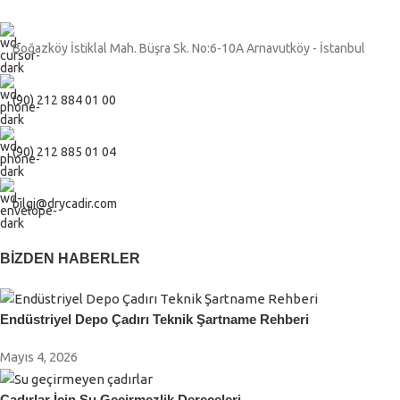
Boğazköy İstiklal Mah. Büşra Sk. No:6-10A Arnavutköy - İstanbul
(90) 212 884 01 00
(90) 212 885 01 04
bilgi@drycadir.com
BIZDEN HABERLER
Endüstriyel Depo Çadırı Teknik Şartname Rehberi
Mayıs 4, 2026
Çadırlar İçin Su Geçirmezlik Dereceleri