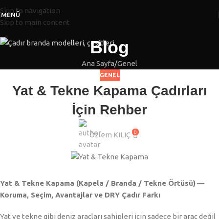
Skip to navigation
MENÜ
Skip to main content
Blog
Ana Sayfa
Genel
GENEL
Yat & Tekne Kapama Çadırları
İçin Rehber
0
Özlem KILIÇ
Yat & Tekne Kapama (Kapela / Branda / Tekne Örtüsü)
—
Koruma, Seçim, Avantajlar ve DRY Çadır Farkı
Yat ve tekne gibi deniz araçları sahipleri için sadece bir araç değil