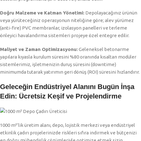
Doğru Malzeme ve Katman Yönetimi:
Depolayacağınız ürünün
veya yürüteceğiniz operasyonun niteliğine göre; alev yürümez
(anti-fire) PVC membranlar, izolasyon panelleri ve terleme
önleyici havalandırma sistemleri projeye özel entegre edilir.
Maliyet ve Zaman Optimizasyonu:
Geleneksel betonarme
yapılara kıyasla kurulum süresini %80 oranında kısaltan modüler
sistemlerimiz, işletmenizin duruş süresini (downtime)
minimumda tutarak yatırımın geri dönüş (ROI) süresini hızlandırır.
Geleceğin Endüstriyel Alanını Bugün İnşa
Edin: Ücretsiz Keşif ve Projelendirme
1000 m²’lik üretim alanı, depo, lojistik merkezi veya endüstriyel
etkinlik çadırı projelerinizde riskleri sıfıra indirmek ve bütçenizi
en doğru mühendislik çözümleriyle optimize etmek sizin