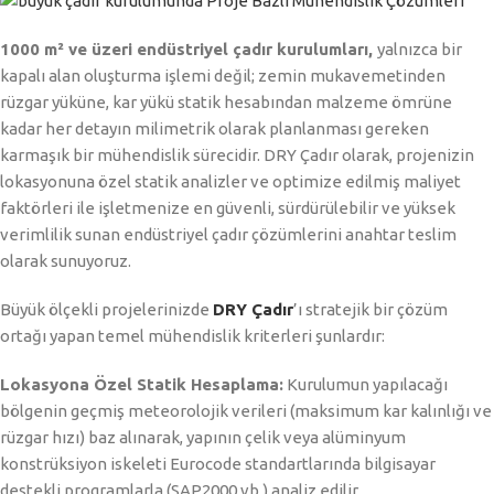
1000 m² ve üzeri endüstriyel çadır kurulumları,
yalnızca bir
kapalı alan oluşturma işlemi değil; zemin mukavemetinden
rüzgar yüküne, kar yükü statik hesabından malzeme ömrüne
kadar her detayın milimetrik olarak planlanması gereken
karmaşık bir mühendislik sürecidir. DRY Çadır olarak, projenizin
lokasyonuna özel statik analizler ve optimize edilmiş maliyet
faktörleri ile işletmenize en güvenli, sürdürülebilir ve yüksek
verimlilik sunan endüstriyel çadır çözümlerini anahtar teslim
olarak sunuyoruz.
Büyük ölçekli projelerinizde
DRY Çadır
’ı stratejik bir çözüm
ortağı yapan temel mühendislik kriterleri şunlardır:
Lokasyona Özel Statik Hesaplama:
Kurulumun yapılacağı
bölgenin geçmiş meteorolojik verileri (maksimum kar kalınlığı ve
rüzgar hızı) baz alınarak, yapının çelik veya alüminyum
konstrüksiyon iskeleti Eurocode standartlarında bilgisayar
destekli programlarla (SAP2000 vb.) analiz edilir.