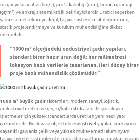
rüzgar yükü analizi (km/s), profil kalınlığı (mm), branda gramajı
(gr/m²) ve ankraj sistemi kritik belirleyicilerdir. Üretici seçerken
yalnızca metrekareye değil; taşıyıcı sistem kesit değerlerine,
statik projelendirmeye ve kurulum mühendisliğine dikkat
edilmelidir.
“1000 m² ölçeğindeki endüstriyel çadır yapıları,
standart birer hazır ürün değil; her milimetresi
lokasyon bazlı verilerle tasarlanan, ileri düzey birer
proje bazlı mühendislik çözümüdür.”
1000 m² büyük çadır
sistemleri; modern sanayi, lojistik,
endüstriyel üretim ve geçici/kalıcı stok alanı ihtiyacı duyan
işletmeler için yüksek standartlarda üretilen yeni nesil yapı
çözümleridir. Bu devasa ölçekteki endüstriyel yapılar; korozyona
dayanıklı galvaniz çelik veya yüksek mukavemetli alüminyum
taşıyıcı iskelet sistemleri ile zorlu iklim şartlarına meydan okuyan