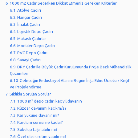
6
1000 m2 Çadır Seçerken Dikkat Etmeniz Gereken Kriterler
6.1
Atölye Çadırı
6.2
Hangar Çadırı
6.3
İmalat Çadırı
6.4
Lojistik Depo Çadırı
6.5
Makaslı Çadırlar
6.6
Modüler Depo Çadırı
6.7
PVC Depo Çadırı
6.8
Sanayi Çadırı
6.9
DRY Çadır ile Büyük Çadır Kurulumunda Proje Bazlı Mühendislik
Çözümleri
6.10
Geleceğin Endüstriyel Alanını Bugün İnşa Edin: Ücretsiz Keşif
ve Projelendirme
7
Sıklıkla Sorulan Sorular
7.1
1000 m² depo çadırı kaç yıl dayanır?
7.2
Rüzgar dayanımı kaç km/s?
7.3
Kar yüküne dayanır mı?
7.4
Kurulum süresi ne kadar?
7.5
Sökülüp taşınabilir mi?
7.6
Özel ölçü üretim yapılır mı?