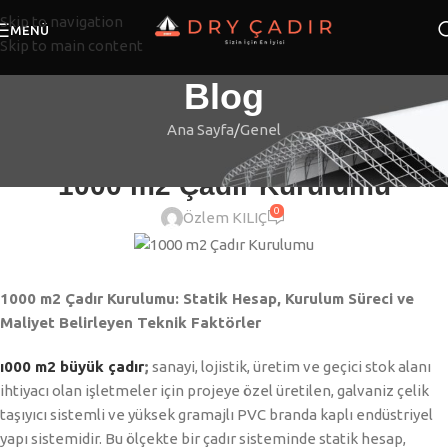
Skip to navigation
MENÜ
Skip to main content
Blog
Ana Sayfa
Genel
GENEL
1000 m2 Çadır Kurulumu
0
Özlem KILIÇ
1000 m2 Çadır Kurulumu: Statik Hesap, Kurulum Süreci ve
Maliyet Belirleyen Teknik Faktörler
ı000 m2 büyük çadır
;
sanayi, lojistik, üretim ve geçici stok alanı
ihtiyacı olan işletmeler için projeye özel üretilen, galvaniz çelik
taşıyıcı sistemli ve yüksek gramajlı PVC branda kaplı endüstriyel
yapı sistemidir. Bu ölçekte bir çadır sisteminde statik hesap,