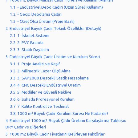
1.1
• Endüstriyel Depo Çadırı (Uzun Süreli Kullanım)
1.2
• Geçici Depolama Çadırı
1.3
• Özel Ölçü Üretim (Proje Bazlı)
2
Endüstriyel Büyük Çadır Teknik Özellikler (Detaylı)
2.1
1. İskelet Sistemi
2.2
2. PVC Branda
2.3
3. Statik Dayanım
3
Endüstriyel Büyük Çadır Üretim ve Kurulum Süreci
3.1
1. Proje Analizi ve Keşif
3.2
2. Milimetrik Lazer Ölçü Alma
3.3
3. SAP2000 Destekli Statik Hesaplama
3.4
4. CNC Destekli Endüstriyel Üretim
3.5
5. Modüler ve Güvenli Nakliye
3.6
6. Sahada Profesyonel Kurulum
3.7
7. Kalite Kontrol ve Teslimat
3.8
1000 m² Büyük Çadır Kurulum Süresi Ne Kadardır?
4
Endüstriyel 1000 m2 Büyük Çadır Üretimi Karşılaştırma Tablosu:
DRY Çadır vs Diğerleri
5
1000 m2 Büyük Çadır Fiyatlarını Belirleyen Faktörler