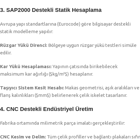
3. SAP2000 Destekli Statik Hesaplama
Avrupa yapı standartlarına (Eurocode) göre bilgisayar destekli
statik modelleme yapılır:
Rüzgar Yükü Direnci:
Bölgeye uygun rüzgar yükü testleri simüle
edilir.
Kar Yükü Hesaplaması:
Yapının çatısında birikebilecek
maksimum kar ağırlığı (
$kg/m²$
) hesaplanır.
Taşıyıcı Sistem Kesit Hesabı:
Makas geometrisi, aşık aralıkları ve
flanş kalınlıkları (
$mm$
) belirlenerek çelik iskelet tasarlanır.
4. CNC Destekli Endüstriyel Üretim
Fabrika ortamında milimetrik parça imalatı gerçekleştirilir:
CNC Kesim ve Delim:
Tüm çelik profiller ve bağlantı plakaları sıfır