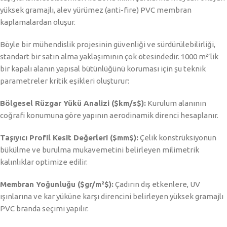
yüksek gramajlı, alev yürümez (anti-fire) PVC membran
kaplamalardan oluşur.
Böyle bir mühendislik projesinin güvenliği ve sürdürülebilirliği,
standart bir satın alma yaklaşımının çok ötesindedir. 1000 m²’lik
bir kapalı alanın yapısal bütünlüğünü koruması için şu teknik
parametreler kritik eşikleri oluşturur:
Bölgesel Rüzgar Yükü Analizi (
$km/s$
):
Kurulum alanının
coğrafi konumuna göre yapının aerodinamik direnci hesaplanır.
Taşıyıcı Profil Kesit Değerleri (
$mm$
):
Çelik konstrüksiyonun
bükülme ve burulma mukavemetini belirleyen milimetrik
kalınlıklar optimize edilir.
Membran Yoğunluğu (
$gr/m²$
):
Çadırın dış etkenlere, UV
ışınlarına ve kar yüküne karşı direncini belirleyen yüksek gramajlı
PVC branda seçimi yapılır.