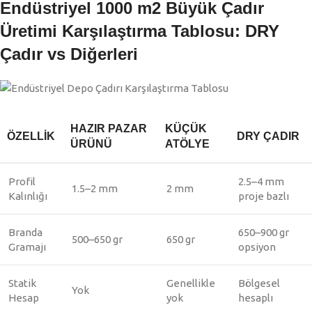
Endüstriyel 1000 m2 Büyük Çadır
Üretimi Karşılaştırma Tablosu: DRY
Çadır vs Diğerleri
HAZIR PAZAR
KÜÇÜK
ÖZELLIK
DRY ÇADIR
ÜRÜNÜ
ATÖLYE
Profil
2.5–4 mm
1.5–2 mm
2 mm
Kalınlığı
proje bazlı
Branda
650–900 gr
500–650 gr
650 gr
Gramajı
opsiyon
Statik
Genellikle
Bölgesel
Yok
Hesap
yok
hesaplı