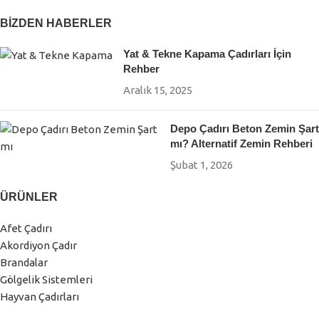
BIZDEN HABERLER
Estetik ve modern tasarım
Yat & Tekne Kapama Çadırları İçin
Tente ve Açılır Kapanır Gölgelik
Rehber
Çözümleri
Aralık 15, 2025
Depo Çadırı Beton Zemin Şart
mı? Alternatif Zemin Rehberi
Sabit gölgelik sistemlerine ek olarak, daha esnek kullanım
Şubat 1, 2026
isteyen alanlar için
açılır kapanır tente sistemleri
de
tercih edilmektedir. Özellikle kafe, restoran, bahçe ve ticari
ÜRÜNLER
işletmelerde pratik gölgeleme sağlar.
Afet Çadırı
👉
Ayaklı Tente Sistemleri
– Geniş açıklık sunan, zemine
Akordiyon Çadır
sabitlenen ve bağımsız kullanım imkânı sağlayan çözümler.
Brandalar
Gölgelik Sistemleri
👉
Körüklü Tente Modelleri
– Duvara monte edilen,
Hayvan Çadırları
manuel veya motorlu seçenekleri bulunan kompakt
gölgeleme sistemleri.