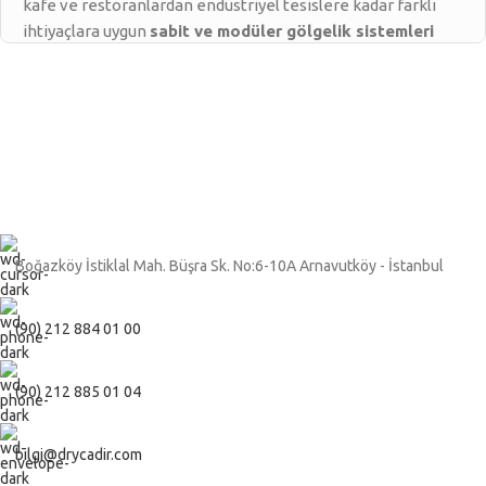
kafe ve restoranlardan endüstriyel tesislere kadar farklı
ihtiyaçlara uygun
sabit ve modüler gölgelik sistemleri
üretmekteyiz.
Gölgelik Sistemi Nedir?
Gölgelik sistemi; açık alanlarda güneş ışınlarını filtreleyerek
gölge alan oluşturan, çelik veya alüminyum konstrüksiyon
üzerine gerilen özel teknik kumaş veya PVC kaplama ile
üretilen yapı sistemidir.
Boğazköy İstiklal Mah. Büşra Sk. No:6-10A Arnavutköy - İstanbul
Temel avantajları:
(90) 212 884 01 00
UV ışınlarına karşı koruma
Isı kontrolü ve serin alan oluşturma
(90) 212 885 01 04
Dayanıklı taşıyıcı sistem
bilgi@drycadir.com
Uzun ömürlü dış mekân kullanımı